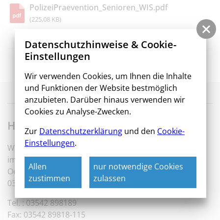
PolizeiPraevention_Senioren_WIS.pdf
(225,08 KB)
Datenschutzhinweise & Cookie-
Einstellungen
Gesund & fit für Kinder
//
Übersicht
//
Hilfe suchen und annehmen
Wir verwenden Cookies, um Ihnen die Inhalte
und Funktionen der Website bestmöglich
anzubieten. Darüber hinaus verwenden wir
WIS – Wir sind die Macher
Cookies zu Analyse-Zwecken.
Hauptgeschäftssitz
Zur
Datenschutzerklärung
und den
Cookie-
Einstellungen
.
WIS Wohnungsbaugesellschaft
im Spreewald mbH
Allen
nur notwendige Cookies
Oer-Erkenschwick-Platz 1
zustimmen
zulassen
03222 Lübbenau / Spreewald
Tel. : 03542 898189
Fax: 03542 89818-115