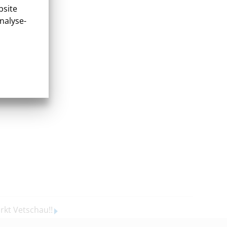
bsite
nalyse-
kt Vetschau!!