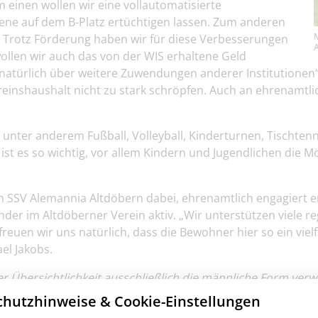
einen wollen wir eine vollautomatisierte
ene auf dem B-Platz ertüchtigen lassen. Zum anderen
en. Trotz Förderung haben wir für diese Verbesserungen
ollen wir auch das von der WIS erhaltene Geld
 natürlich über weitere Zuwendungen anderer Institutionen
reinshaushalt nicht zu stark schröpfen. Auch an ehrenamtlic
 unter anderem Fußball, Volleyball, Kinderturnen, Tischtenn
ist es so wichtig, vor allem Kindern und Jugendlichen die M
 SSV Alemannia Altdöbern dabei, ehrenamtlich engagiert er s
inder im Altdöberner Verein aktiv. „Wir unterstützen viele r
euen wir uns natürlich, dass die Bewohner hier so ein vielf
el Jakobs.
Übersichtlichkeit ausschließlich die männliche Form verw
ermaßen auf alle Geschlechter.
hutzhinweise & Cookie-Einstellungen