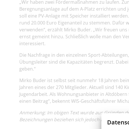
„Wir haben zwei Fördermaßnahmen zu laufen. Zum 
Beregnungsanlage auf dem A-Platz errichten und j
soll eine PV-Anlage mit Speicher installiert werd
rund 20.000 Euro Eigenanteil zu stemmen. Dafür w
verwenden“, erzählt Mirko Buder. „Wir freuen uns
ernst gemeint hinzu. Schließlich wolle man den Ve
interessiert.
Die Nachfrage in den einzelnen Sport-Abteilungen,
Übungsleiter sind die Kapazitäten begrenzt. Dabei 
geben.“
Mirko Buder ist selbst seit nunmehr 18 Jahren beim
Jahren eines der 270 Mitglieder. Aktuell sind 140 K
Jugendarbeit. Als Wohnungsanbieter in Altdöbern fr
einen Beitrag“, bekennt WIS-Geschäftsführer Micha
Anmerkung: Im obigen Text wurde aus Gründen der 
Bezeichnungen beziehen sich jedoch immer gleich
Datensc