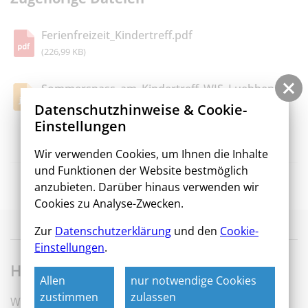
Ferienfreizeit_Kindertreff.pdf
(226,99 KB)
Sommerspass_am_Kindertreff_WIS_Luebbenau.j
pg
Datenschutzhinweise & Cookie-
(1,82 MB)
Einstellungen
Wir verwenden Cookies, um Ihnen die Inhalte
und Funktionen der Website bestmöglich
Tische und Stühlchen
//
Übersicht
//
anzubieten. Darüber hinaus verwenden wir
Zwischenziel erreicht
Cookies zu Analyse-Zwecken.
Zur
Datenschutzerklärung
und den
Cookie-
WIS – Wir sind die Macher
Einstellungen
.
Hauptgeschäftssitz
Allen
nur notwendige Cookies
zustimmen
zulassen
WIS Wohnungsbaugesellschaft