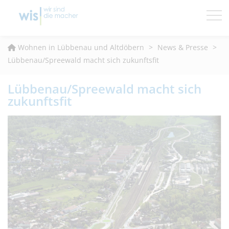
Wohnungsfinder
Wohnen in Lübbenau und Altdöbern
>
News & Presse
>
Lübbenau/Spreewald macht sich zukunftsfit
News & Presse
Lübbenau/Spreewald macht sich
Wohnen & Leben
zukunftsfit
Service & Kontakt
Die WIS