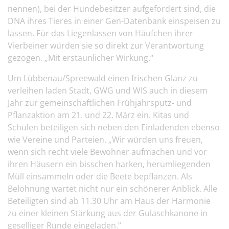
nennen), bei der Hundebesitzer aufgefordert sind, die
DNA ihres Tieres in einer Gen-Datenbank einspeisen zu
lassen. Für das Liegenlassen von Häufchen ihrer
Vierbeiner würden sie so direkt zur Verantwortung
gezogen. „Mit erstaunlicher Wirkung.“
Um Lübbenau/Spreewald einen frischen Glanz zu
verleihen laden Stadt, GWG und WIS auch in diesem
Jahr zur gemeinschaftlichen Frühjahrsputz- und
Pflanzaktion am 21. und 22. März ein. Kitas und
Schulen beteiligen sich neben den Einladenden ebenso
wie Vereine und Parteien. „Wir würden uns freuen,
wenn sich recht viele Bewohner aufmachen und vor
ihren Häusern ein bisschen harken, herumliegenden
Müll einsammeln oder die Beete bepflanzen. Als
Belohnung wartet nicht nur ein schönerer Anblick. Alle
Beteiligten sind ab 11.30 Uhr am Haus der Harmonie
zu einer kleinen Stärkung aus der Gulaschkanone in
geselliger Runde eingeladen.“