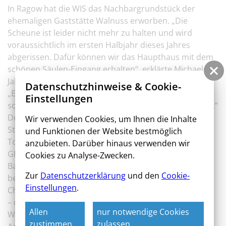
In Ragow hat die WIS das Nachbargrundstück der
ehemaligen Gaststätte Walnuss erworben. „Die
Scheune ist leider nicht mehr zu halten und wird
voraussichtlich im ersten Halbjahr dieses Jahres
abgerissen. Dafür können wir das Haupthaus mit dem
schönen Säulen-Eingang erhalten“, erklärte Michael
Jakobs. 100.000 Euro sind für den Rückbau eingeplant.
Datenschutzhinweise & Cookie-
„Eine Nachnutzung steht derzeit noch nicht fest, aber
Einstellungen
so wird zumindest die unansehnliche Brache beseitigt.“
Der WIS-Chef informierte in der Sitzung der AG
Wir verwenden Cookies, um Ihnen die Inhalte
Städtebau auch über die beiden Großprojekte der
und Funktionen der Website bestmöglich
Tochterfirmen. So plant die BEKOTEC GmbH das
anzubieten. Darüber hinaus verwenden wir
GREEN HUB Coworking Space am Lübbenauer
Cookies zu Analyse-Zwecken.
Bahnhof. „Im Vergleich zu anderen Bürogebäuden
Zur
Datenschutzerklärung
und den
Cookie-
bekommt es sehr viel Grün und einen besonderen
Einstellungen
.
Charme.“ Hier könne man später Arbeitsplätze mieten
– denkbar beispielsweise für Arbeitnehmer, die am
Allen
nur notwendige Cookies
Wissenschafts- und Wirtschaftsstandort Berlin
zustimmen
zulassen