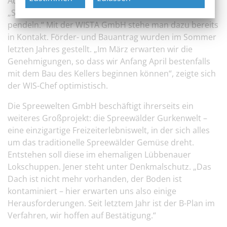
Adlershof arbeiten und in Südbrandenburg wohnen.
„Sie müssten dann nicht jeden Tag nach Berlin
pendeln.“ Mit der WISTA GmbH stehe man dazu bereits
in Kontakt. Förder- und Bauantrag wurden im Sommer
letzten Jahres gestellt. „Im März erwarten wir die
Genehmigungen, so dass wir Anfang April bestenfalls
mit dem Bau des Kellers beginnen können“, zeigte sich
der WIS-Chef optimistisch.
Die Spreewelten GmbH beschäftigt ihrerseits ein
weiteres Großprojekt: die Spreewälder Gurkenwelt –
eine einzigartige Freizeiterlebniswelt, in der sich alles
um das traditionelle Spreewälder Gemüse dreht.
Entstehen soll diese im ehemaligen Lübbenauer
Lokschuppen. Jener steht unter Denkmalschutz. „Das
Dach ist nicht mehr vorhanden, der Boden ist
kontaminiert – hier erwarten uns also einige
Herausforderungen. Seit letztem Jahr ist der B-Plan im
Verfahren, wir hoffen auf Bestätigung.“