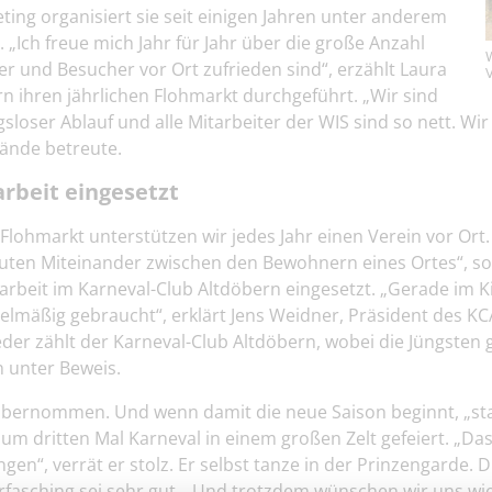
ting organisiert sie seit einigen Jahren unter anderem
„Ich freue mich Jahr für Jahr über die große Anzahl
 und Besucher vor Ort zufrieden sind“, erzählt Laura
n ihren jährlichen Flohmarkt durchgeführt. „Wir sind
ibungsloser Ablauf und alle Mitarbeiter der WIS sind so nett.
tände betreute.
rbeit eingesetzt
markt unterstützen wir jedes Jahr einen Verein vor Ort. A
guten Miteinander zwischen den Bewohnern eines Ortes“, so
arbeit im Karneval-Club Altdöbern eingesetzt. „Gerade im K
äßig gebraucht“, erklärt Jens Weidner, Präsident des KCAs.
der zählt der Karneval-Club Altdöbern, wobei die Jüngsten ge
n unter Beweis.
l übernommen. Und wenn damit die neue Saison beginnt, „st
zum dritten Mal Karneval in einem großen Zelt gefeiert. 
en“, verrät er stolz. Er selbst tanze in der Prinzengarde. 
fasching sei sehr gut. „Und trotzdem wünschen wir uns wie