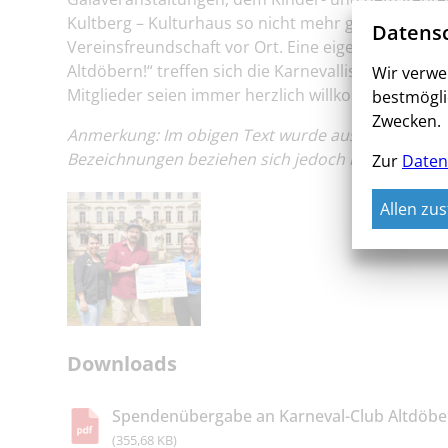
Kultberg – Kulturhaus so nicht mehr gibt. „Obglei
Datensc
Vereinsfreundschaft vor Ort. Eine eigene feste An
Altdöbern!“ treffen sich die Karnevallisten im 
Wir verwe
Mitglieder seien immer herzlich willkommen, „vo
bestmögli
Zwecken.
Anmerkung: Im obigen Text wurde aus Gründen der 
Bezeichnungen beziehen sich jedoch immer gleich
Zur
Daten
Allen zu
Downloads
Spendenübergabe an Karneval-Club Altdöbe
(355,68 KB)