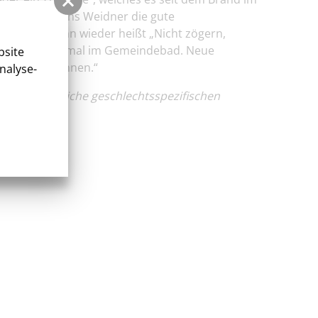
ind“, lobt Jens Weidner die gute
en Jahres dann wieder heißt „Nicht zögern,
rgnügen – diesmal im Gemeindebad. Neue
bsite
t üben zu können.“
nalyse-
endet. Sämtliche geschlechtsspezifischen