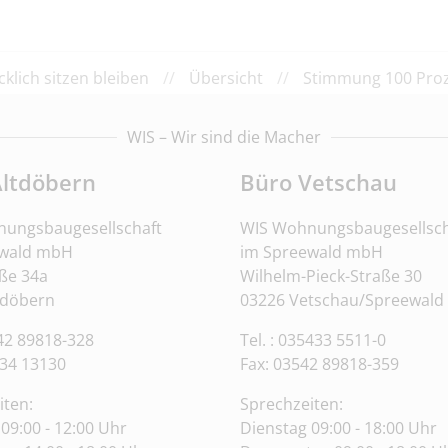
cklich sitzen bleiben
//
Übersicht
//
Stimmung 100 Pro
WIS – Wir sind die Macher
Altdöbern
Büro Vetschau
ungsbaugesellschaft
WIS Wohnungsbaugesellsch
ewald mbH
im Spreewald mbH
ße 34a
Wilhelm-Pieck-Straße 30
tdöbern
03226 Vetschau/Spreewald
542 89818-328
Tel. : 035433 5511-0
34 13130
Fax: 03542 89818-359
iten:
Sprechzeiten:
09:00 - 12:00 Uhr
Dienstag 09:00 - 18:00 Uhr