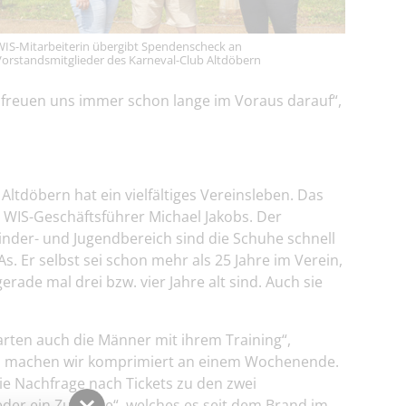
WIS-Mitarbeiterin übergibt Spendenscheck an
Vorstandsmitglieder des Karneval-Club Altdöbern
 Wir freuen uns immer schon lange im Voraus darauf“,
ltdöbern hat ein vielfältiges Vereinsleben. Das
 WIS-Geschäftsführer Michael Jakobs. Der
inder- und Jugendbereich sind die Schuhe schnell
 Er selbst sei schon mehr als 25 Jahre im Verein,
rade mal drei bzw. vier Jahre alt sind. Auch sie
arten auch die Männer mit ihrem Training“,
„Das machen wir komprimiert an einem Wochenende.
Die Nachfrage nach Tickets zu den zwei
der ein Zuhause“, welches es seit dem Brand im