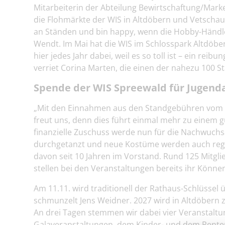
Mitarbeiterin der Abteilung Bewirtschaftung/Marke
die Flohmärkte der WIS in Altdöbern und Vetschau. 
an Ständen und bin happy, wenn die Hobby-Händler
Wendt. Im Mai hat die WIS im Schlosspark Altdöber
hier jedes Jahr dabei, weil es so toll ist – ein re
verriet Corina Marten, die einen der nahezu 100 S
Spende der WIS Spreewald für Jugenda
„Mit den Einnahmen aus den Standgebühren vom Floh
freut uns, denn dies führt einmal mehr zu einem 
finanzielle Zuschuss werde nun für die Nachwuchs
durchgetanzt und neue Kostüme werden auch regelm
davon seit 10 Jahren im Vorstand. Rund 125 Mitglie
stellen bei den Veranstaltungen bereits ihr Könne
Am 11.11. wird traditionell der Rathaus-Schlüsse
schmunzelt Jens Weidner. 2027 wird in Altdöbern 
An drei Tagen stemmen wir dabei vier Veranstaltung
Galaveranstaltungen, dem Kinder- und dem Renter