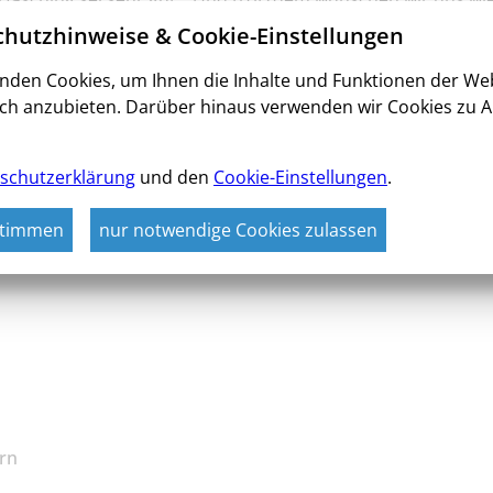
ch die Fußballer sehr gastfreundlich und entgegenkommend s
hutzhinweise & Cookie-Einstellungen
laufstätte wäre doch optimaler. Bis es Anfang des kommend
Sommer nicht nur zum Training, sondern auch zum Vereinsve
nden Cookies, um Ihnen die Inhalte und Funktionen der We
rzugsweise zum Ende einer Saison, um für die kommende mi
ch anzubieten. Darüber hinaus verwenden wir Cookies zu A
Übersichtlichkeit ausschließlich die männliche Form verw
ermaßen auf alle Geschlechter.
schutzerklärung
und den
Cookie-Einstellungen
.
stimmen
nur notwendige Cookies zulassen
rn