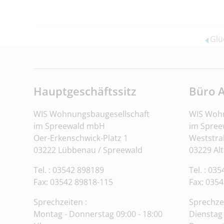
Glü
Hauptgeschäftssitz
Büro 
WIS Wohnungsbaugesellschaft
WIS Wohn
im Spreewald mbH
im Spre
Oer-Erkenschwick-Platz 1
Weststra
03222 Lübbenau / Spreewald
03229 Al
Tel. : 03542 898189
Tel. : 03
Fax: 03542 89818-115
Fax:
0354
Sprechzeiten :
Sprechze
Montag - Donnerstag 09:00 - 18:00
Dienstag 