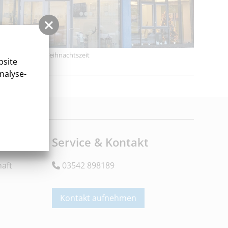
WIS Spreewald Weihnachtszeit
bsite
nalyse-
ne
Service & Kontakt
aft
03542 898189
Kontakt aufnehmen