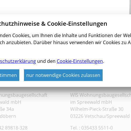
hutzhinweise & Cookie-Einstellungen
nden Cookies, um Ihnen die Inhalte und Funktionen der We
ch anzubieten. Darüber hinaus verwenden wir Cookies zu A
ür den guten Zweck
//
Übersicht
//
Aber bitte mit Sah
schutzerklärung
und den
Cookie-Einstellungen
.
WIS – Wir sind die Macher
stimmen
nur notwendige Cookies zulassen
Altdöbern
Büro Vetschau
ungsbaugesellschaft
WIS Wohnungsbaugesellsch
ewald mbH
im Spreewald mbH
ße 34a
Wilhelm-Pieck-Straße 30
tdöbern
03226 Vetschau/Spreewald
542 89818-328
Tel. : 035433 5511-0