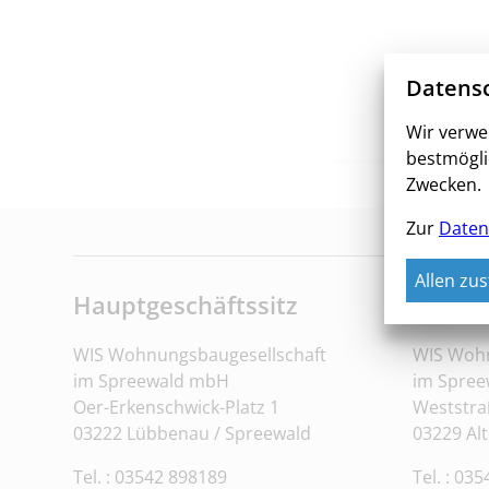
Datensc
Wir verwe
bestmögli
Zwecken.
F
Zur
Daten
Allen zu
Hauptgeschäftssitz
Büro 
WIS Wohnungsbaugesellschaft
WIS Wohn
im Spreewald mbH
im Spre
Oer-Erkenschwick-Platz 1
Weststra
03222 Lübbenau / Spreewald
03229 Al
Tel. : 03542 898189
Tel. : 03