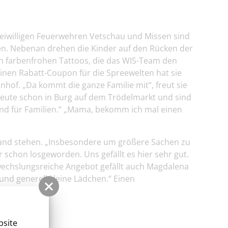
reiwilligen Feuerwehren Vetschau und Missen sind
en. Nebenan drehen die Kinder auf den Rücken der
en farbenfrohen Tattoos, die das WIS-Team den
inen Rabatt-Coupon für die Spreewelten hat sie
hof. „Da kommt die ganze Familie mit“, freut sie
heute schon in Burg auf dem Trödelmarkt und sind
chend für Familien.“ „Mama, bekomm ich mal einen
tand stehen. „Insbesondere um größere Sachen zu
 schon losgeworden. Uns gefällt es hier sehr gut.
 abwechslungsreiche Angebot gefällt auch Magdalena
und generell kleine Lädchen.“ Einen
bsite