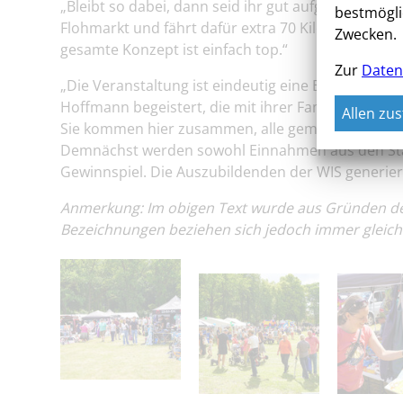
„Bleibt so dabei, dann seid ihr gut aufgestellt“, 
bestmögli
Flohmarkt und fährt dafür extra 70 Kilometer von 
Zwecken.
gesamte Konzept ist einfach top.“
Zur
Daten
„Die Veranstaltung ist eindeutig eine Bereicherung f
Hoffmann begeistert, die mit ihrer Familie den F
Allen zu
Sie kommen hier zusammen, alle gemeinsam tun noc
Demnächst werden sowohl Einnahmen aus den Sta
Gewinnspiel. Die Auszubildenden der WIS generier
Anmerkung: Im obigen Text wurde aus Gründen der 
Bezeichnungen beziehen sich jedoch immer gleich