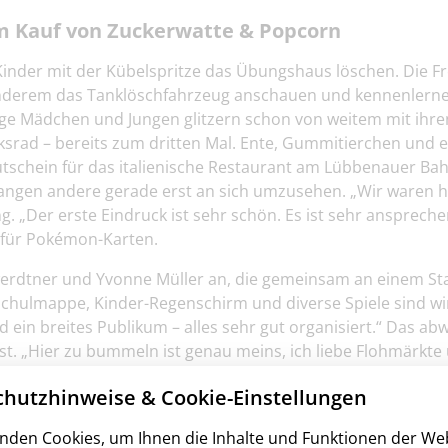
m Kauf von Zuckerwatte & Popcorn
inder mit der Kübelspritze das Übungshaus löschen. Die F
r anderem das Tanklöschfahrzeug anschauen und kennenlern
ige Mädchen und Jungen glitzern schon von weitem mit ihr
ksrad – bereits zum dritten Mal. Ente, Gummitierchen und e
utschein für das italienische Restaurant am Lübbenauer Bahn
fangen andere gerade erst an sich umzusehen. „Wir waren 
ting. „Der erste Eindruck ist sehr schön. Es ist sehr anspre
 für Pokémon-Karten.
werdtner und Yvonne Müller an, die gemeinsam an einem S
 Schulmappe, Kinder-Regenschirm und diverse Spiele sind wir
und ein breites Publikum – alles sehr gut organisiert.“ Das
st. „Hier zu bummeln ist genau meins, ich liebe Flohmärkte 
 sie auch schon gefunden.
hutzhinweise & Cookie-Einstellungen
uchern für WIS Spreewald
nden Cookies, um Ihnen die Inhalte und Funktionen der We