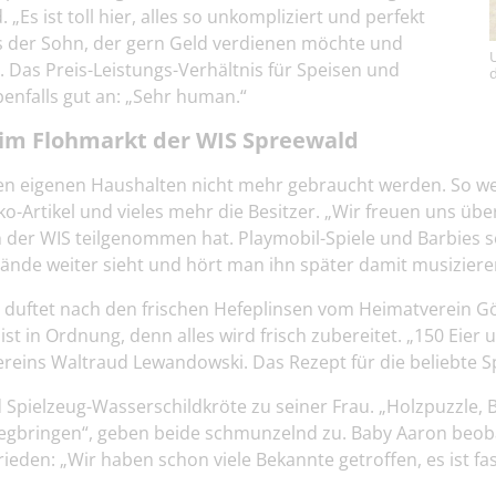
Es ist toll hier, alles so unkompliziert und perfekt
r es der Sohn, der gern Geld verdienen möchte und
 Das Preis-Leistungs-Verhältnis für Speisen und
d
enfalls gut an: „Sehr human.“
eim Flohmarkt der WIS Spreewald
den eigenen Haushalten nicht mehr gebraucht werden. So wec
Artikel und vieles mehr die Besitzer. „Wir freuen uns über a
en der WIS teilgenommen hat. Playmobil-Spiele und Barbies 
tände weiter sieht und hört man ihn später damit musiziere
e duftet nach den frischen Hefeplinsen vom Heimatverein Gö
st in Ordnung, denn alles wird frisch zubereitet. „150 Eier 
ereins Waltraud Lewandowski. Das Rezept für die beliebte Sp
d Spielzeug-Wasserschildkröte zu seiner Frau. „Holzpuzzle
egbringen“, geben beide schmunzelnd zu. Baby Aaron beob
ieden: „Wir haben schon viele Bekannte getroffen, es ist fas