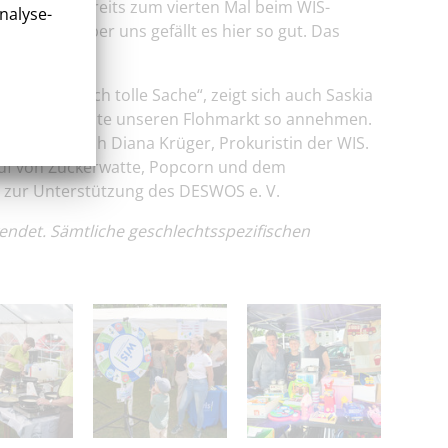
Ehepaar ist bereits zum vierten Mal beim WIS-
nalyse-
 fahren, aber uns gefällt es hier so gut. Das
. Eine wirklich tolle Sache“, zeigt sich auch Saskia
he als auch Gäste unseren Flohmarkt so annehmen.
“, freut sich Diana Krüger, Prokuristin der WIS.
uf von Zuckerwatte, Popcorn und dem
n zur Unterstützung des DESWOS e. V.
endet. Sämtliche geschlechtsspezifischen