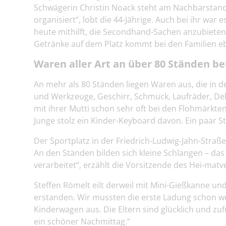
Schwägerin Christin Noack steht am Nachbarstand. „
organisiert“, lobt die 44-Jährige. Auch bei ihr wa
heute mithilft, die Secondhand-Sachen anzubieten.
Getränke auf dem Platz kommt bei den Familien eb
Waren aller Art an über 80 Ständen b
An mehr als 80 Ständen liegen Waren aus, die in 
und Werkzeuge, Geschirr, Schmuck, Laufräder, Deko-
mit ihrer Mutti schon sehr oft bei den Flohmärkt
Junge stolz ein Kinder-Keyboard davon. Ein paar S
Der Sportplatz in der Friedrich-Ludwig-Jahn-Straß
An den Ständen bilden sich kleine Schlangen – das i
verarbeitet“, erzählt die Vorsitzende des Hei-matv
Steffen Römelt eilt derweil mit Mini-Gießkanne un
erstanden. Wir mussten die erste Ladung schon w
Kinderwagen aus. Die Eltern sind glücklich und zufr
ein schöner Nachmittag.“